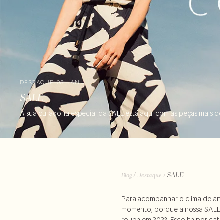
DESTAQUE
|
05 JAN
SALE
A sua curadoria especial da SALE está aqui com as peças mais d
/
/
SALE
Blog
Destaque
Para acompanhar o clima de ano
momento, porque a nossa SALE já
roupa em 2022. Escolha por cat