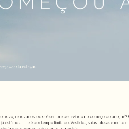
esejadas da estação.
 novo, renovar os looks é sempre bem-vindo no começo do ano, né? E 
 está no ar – e é por tempo limitado. Vestidos, saias, blusas e muito 
egoria e as peças com descontos especiais.