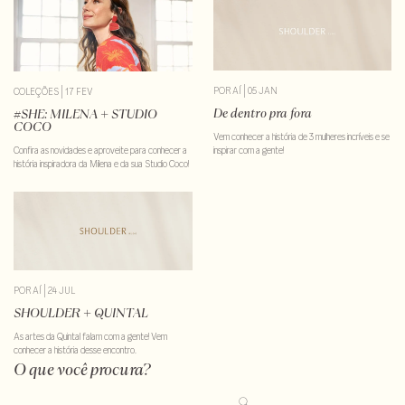
para chamar de suas. Vem conhecer essa história.
POR AÍ
|
05 JAN
COLEÇÕES
|
17 FEV
De dentro pra fora
#SHE: MILENA + STUDIO
COCO
Vem conhecer a história de 3 mulheres incríveis e se
Confira as novidades e aproveite para conhecer a
inspirar com a gente!
história inspiradora da Milena e da sua Studio Coco!
POR AÍ
|
24 JUL
SHOULDER + QUINTAL
As artes da Quintal falam com a gente! Vem
conhecer a história desse encontro.
O que você procura?
Pesquisar