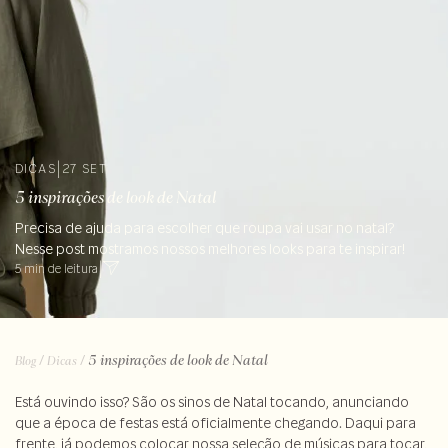
DICAS
|
27 SET
5 inspirações de look de Natal
Precisa de ajuda para escolher que roupa vai usar no natal?
Nesse post mostramos nossos melhores looks para te inspirar!
5 min de leitura
|
/
/
5 inspirações de look de Natal
Blog
Dicas
Está ouvindo isso? São os sinos de Natal tocando, anunciando
que a época de festas está oficialmente chegando. Daqui para
frente, já podemos colocar nossa seleção de músicas para tocar,