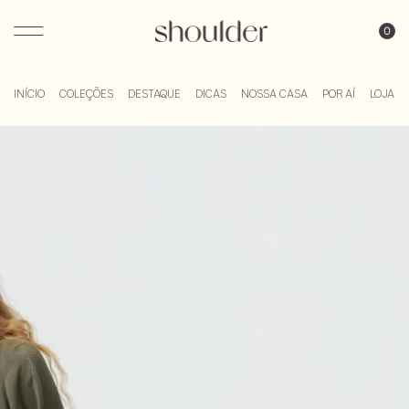
Blog Shoulder
INÍCIO
COLEÇÕES
DESTAQUE
DICAS
NOSSA CASA
POR AÍ
LOJA DI
Skip
to
content