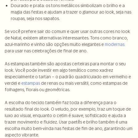
Dourado e prata: os tons metálicos simbolizam o brilho e a
magia das festas e ajudam a trazer o glamour ao look, seja nas
roupas, seja nos sapatos.
Se você prefere sair do comum e quer usar outras cores no look
de Natal, existem alternativas interessantes. Tons como branco,
azul-marinho e vinho são opções muito elegantes e
modernas
para usar nas celebrações de final de ano.
As estampas também são apostas certeiras para montar o seu
look. Você pode investir em algo temático como xadrez
(especialmente o tartan – o padrão quadriculado em vermelho e
verde) e
estampas
de renas ou mais versátil, como estampas de
folhagens, florais ou geométricas.
A escolha do tecido também faz toda a diferença para o
resultado final do look. O veludo, por exemplo, traz um toque de
luxo ao visual, enquanto o cetim é suave, sofisticado e ajuda a
trazer movimento e fluidez. Usar paetês e brilho também é uma
escolha muito bem-vinda nas festas de fim de ano, garantindo um
aspecto vibrante.