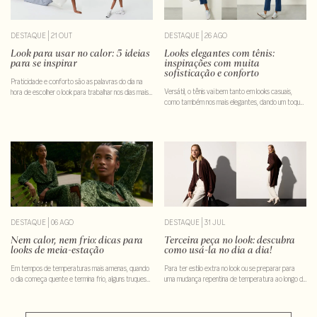
DESTAQUE
|
21 OUT
DESTAQUE
|
26 AGO
Look para usar no calor: 5 ideias
Looks elegantes com tênis:
para se inspirar
inspirações com muita
sofisticação e conforto
Praticidade e conforto são as palavras do dia na
Versátil, o tênis vai bem tanto em looks casuais,
hora de escolher o look para trabalhar nos dias mais
como também nos mais elegantes, dando um toque
quentes. Vem conhecer opções infalíveis de look
confortável na medida certa. Descubra como usar!
DESTAQUE
|
06 AGO
DESTAQUE
|
31 JUL
Nem calor, nem frio: dicas para
Terceira peça no look: descubra
looks de meia-estação
como usá-la no dia a dia!
Em tempos de temperaturas mais amenas, quando
Para ter estilo extra no look ou se preparar para
o dia começa quente e termina frio, alguns truques
uma mudança repentina de temperatura ao longo do
de estilo podem ajudar a encontrar o equilíbrio
dia, a terceira peça faz toda a diferença. Descubra
perfeito. Vem conhecê-los!
maneiras de usar!