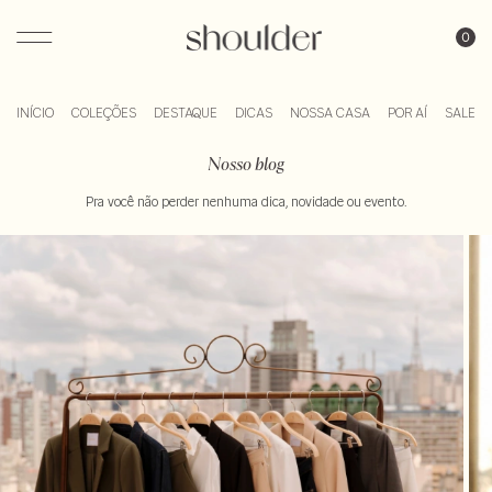
Blog Shoulder
INÍCIO
COLEÇÕES
DESTAQUE
DICAS
NOSSA CASA
POR AÍ
SALE
Skip
Nosso blog
to
Pra você não perder nenhuma dica, novidade ou evento.
content