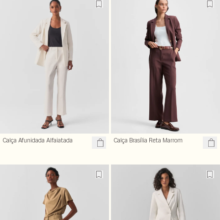
Calça Afunidada Alfaiatada
Calça Brasília Reta Marrom