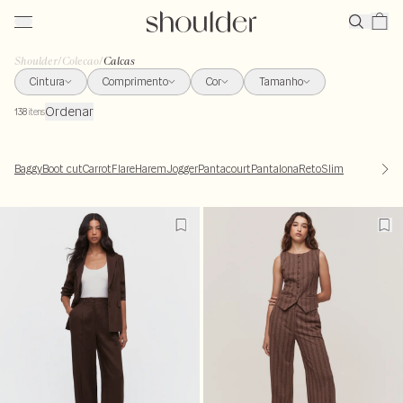
Shoulder
/
Colecao
/
Calcas
Cintura
Comprimento
Cor
Tamanho
Ordenar
138
itens
Baggy
Boot cut
Carrot
Flare
Harem
Jogger
Pantacourt
Pantalona
Reto
Slim