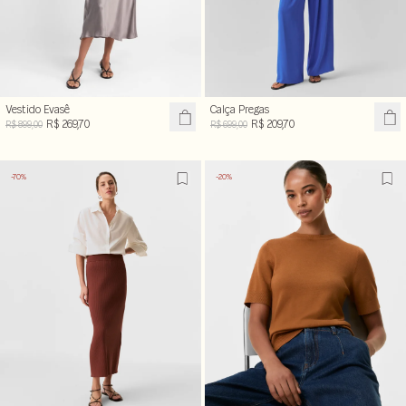
Vestido Evasê
Calça Pregas
R$ 269,70
R$ 209,70
R$ 899,00
R$ 699,00
-70%
-20%