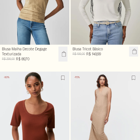
Blusa Malha Decote Degage
Blusa Tricot Básico
Texturizada
R$ 149,99
R$ 199,00
R$ 89,70
R$ 299,00
-50%
-70%