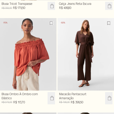
Blusa Tricot Transpasse
Calça Jeans Reta Escura
R$ 179,50
R$ 499,00
R$ 359,00
-70%
-50%
Blusa Ombro À Ombro com
Macacão Pantacourt
Elástico
Amarração
R$ 113,70
R$ 399,50
R$ 379,00
R$ 799,00