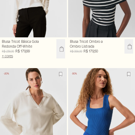
Blusa Tricot Básica Gola
Blusa Tricot Ombro a
Redonda Off-White
Ombro Listrada
R$ 179,99
R$ 179,50
R$ 239,00
R$ 359,00
+ cores
-20%
-30%