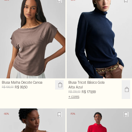
Blusa Malha Decote Canoa
Blusa Tricot Básico Gola
R$ 99,50
Alta Azul
R$ 199,00
R$ 179,99
R$ 239,00
+ cores
-50%
-70%