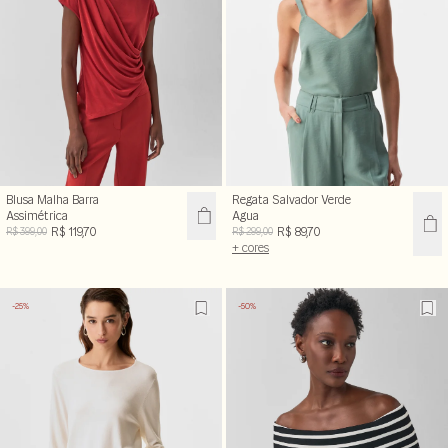
Blusa Malha Barra
Regata Salvador Verde
Assimétrica
Agua
R$ 119,70
R$ 89,70
R$ 399,00
R$ 299,00
+ cores
-25%
-50%