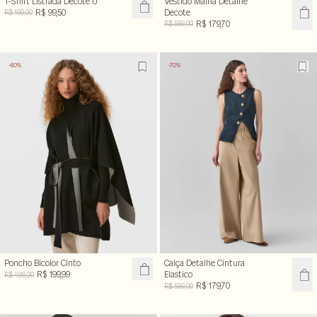
T-Shirt Listrada Decote U
Vestido Malha Detalhe
R$ 99,50
Decote
R$ 199,00
R$ 179,70
R$ 599,00
-60%
-70%
Poncho Bicolor Cinto
Calça Detalhe Cintura
R$ 199,99
Elastico
R$ 499,00
R$ 179,70
R$ 599,00