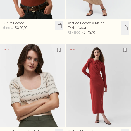
T-Shirt Decote U
Vestido Decote V Malha
R$ 99,50
Texturizada
R$ 199,00
R$ 149,70
R$ 499,00
-50%
-70%