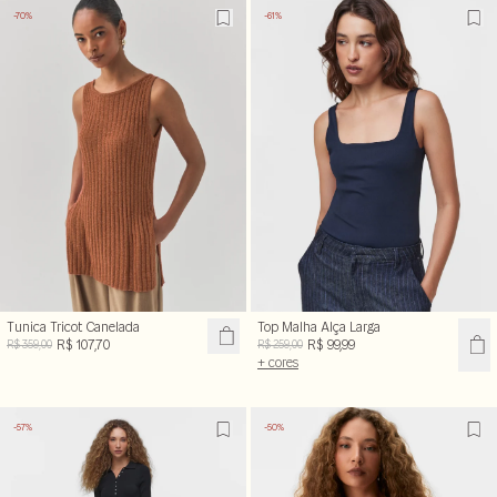
-70%
-61%
Tunica Tricot Canelada
Top Malha Alça Larga
R$ 107,70
R$ 99,99
R$ 359,00
R$ 259,00
+ cores
-57%
-50%