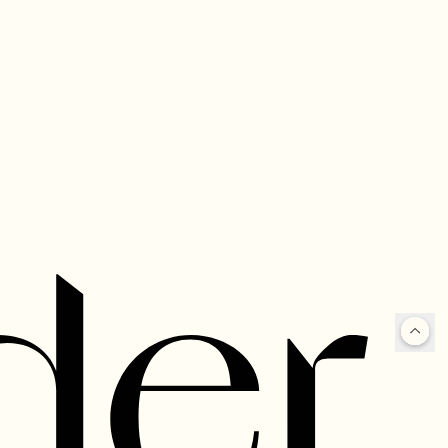
m diferentes peças, como calças, saias,
s ao design respirável e à tecnologia de
a mais personalidade para as combinações.
ação casual, com jeans e camiseta, ou dar
a branca e um jaqueta off-white ou bege.
blusa com manga franzida e decote em v.
órios
, incluindo lenços, bolsas e muito mais.
ponibilidade da versão desejada.