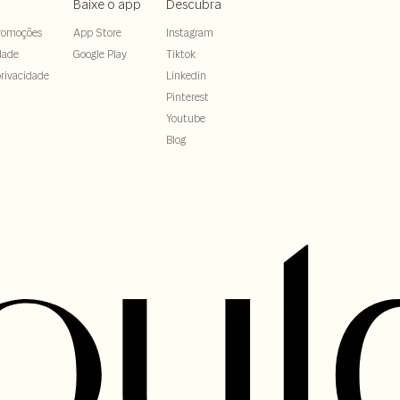
Baixe o app
Descubra
durabilidade, enquanto a entressola com amortecimento garante conforto.
khaki, cor que confere ainda mais versatilidade ao modelo. você pode combinar o calçado facilmente co
romoções
App Store
Instagram
vestidos, shorts e muito mais.
dade
Google Play
Tiktok
new balance 574
rivacidade
Linkedin
bina estilo atemporal, conforto e durabilidade. ele é outro clássico da marca e bastante popular, graça
Pinterest
amortecimento inovadora, com excelente absorção de impacto.
co, khaki e detalhes em azul. a estrutura conta com solado em borracha tratorada, o que oferece aind
Youtube
Blog
como criar looks com tênis new balance?
permite compor diversos looks incríveis. com ele, você pode adicionar um toque esportivo a uma combin
mais autenticidade para uma produção formal, com vestido ou saia midi.
o modelo new balance 373 khaki é ideal. você pode combinar uma
calça
skinny em jeans médio, uma camiset
sofisticado, vale a pena investir no modelo new balance 574 com uma saia midi jeans com fenda e uma 
encontre seu new balance aqui!
no para suas produções? na nossa loja, você encontra modelos incríveis, além de várias opções de
acess
confira!
faq
o tênis new balance está disponível em quais numerações?
delos de tênis new balance feminino do número 34 ao 39. os tamanhos podem variar de acordo com a dis
dá para trocar um calçado adquirido pelo site da Shoulder?