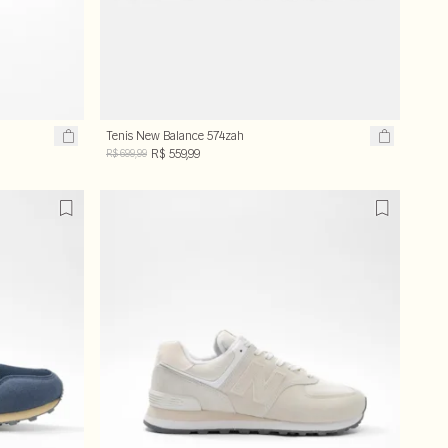
Tenis New Balance 574zah
R$ 559,99
R$ 699,99