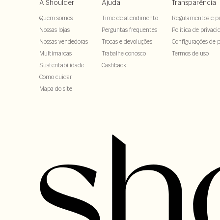
A Shoulder
Ajuda
Transparência
aqui, você encontra o
em 
tênis feminino
Quem somos
Time de atendimento
Regulamentos e p
Nossas lojas
Perguntas frequentes
Política de privaci
Nossas vendedoras
Trocas e devoluções
Configurações de p
O
com
tenis new balance feminino 574
Multimarcas
Trabalhe conosco
Termos de uso
nossa loja tem versões do
calçado
em bran
Sustentabilidade
Cashback
Como cuidar
Mapa do site
o design autêntico do
tênis new balance
se a ideia é usar no dia a dia, o clássic
se a intenção é compor um visual mais 
quer garantir um tênis new balance femini
na nossa loja, você encontra mo