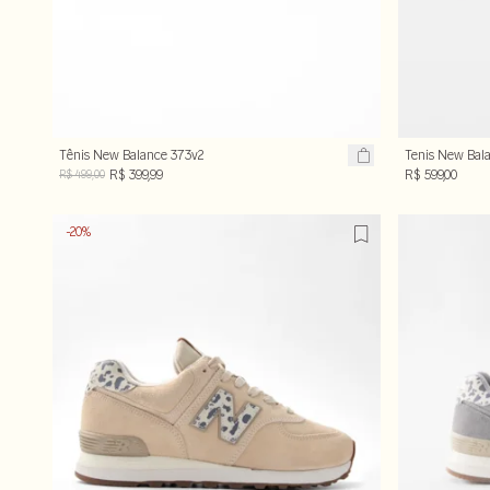
Tênis New Balance 373v2
Tenis New Bal
Cinza
Chocolate
R$ 399,99
R$ 599,00
R$ 499,00
-20%