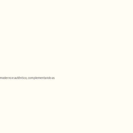
l moderno e autêntico, complementando as
 e de corrida, mas rapidamente conquistou
 estilos, cores e estampas, os modelos
a e mesh, proporcionando respirabilidade e