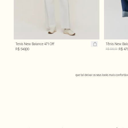
Tenis New Balance 471 Off
Tênis New Bal
White
R$ 549,00
R$ 479
R$ 599,00
que tal deixar os seus looks mais confortá
quer se movimentar com conforto e estilo?
os
da new balance são conhecidos 
tênis
o new balance 373 é um dos modelos clássi