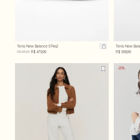
Tenis New Balance 574is2
Tenis New Bala
R$ 479,99
R$ 599,99
R$ 599,99
-20%