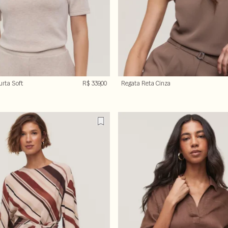
urta Soft
R$ 339,00
Regata Reta Cinza
Queimado