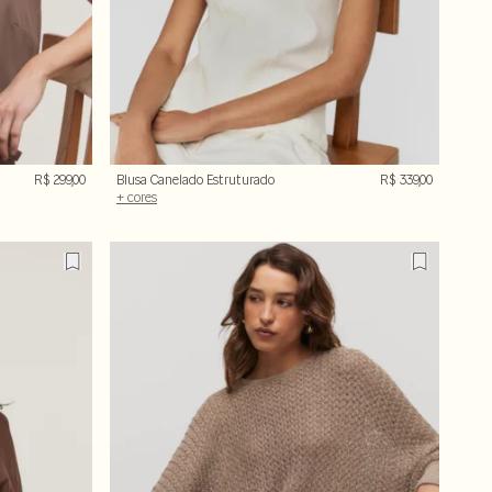
R$ 299,00
Blusa Canelado Estruturado
R$ 339,00
360
+ cores