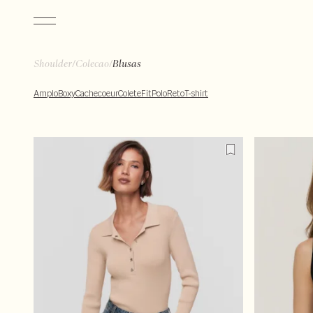
/
/
Shoulder
Colecao
Blusas
Amplo
Boxy
Cachecoeur
Colete
Fit
Polo
Reto
T-shirt