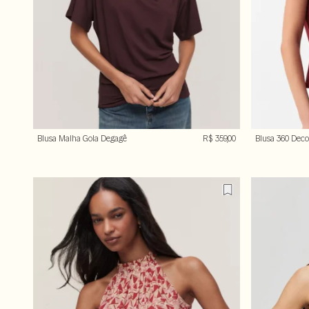
Blusa Malha Gola Degagê
R$ 359,00
Blusa 360 Deco
Alfaiataria Lev