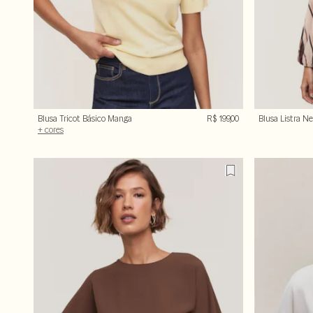
Blusa Tricot Básico Manga
R$ 199,00
Blusa Listra N
Curta
+ cores