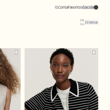
Conta
Favoritos
Sacola
0
378
Ordenar
itens