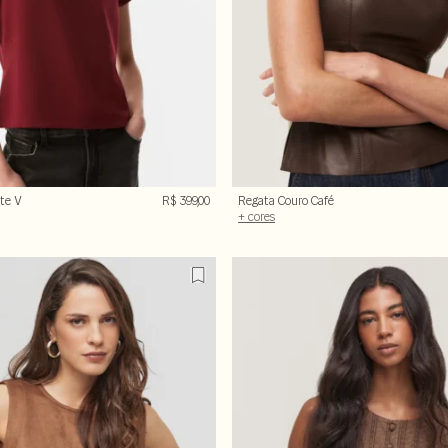
te V
R$ 399,00
Regata Couro Café
e
+ cores