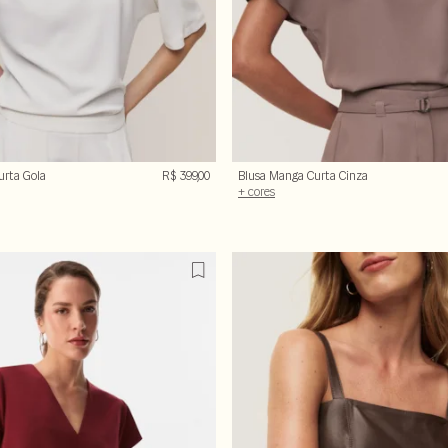
urta Gola
R$ 399,00
Blusa Manga Curta Cinza
Queimado
+ cores