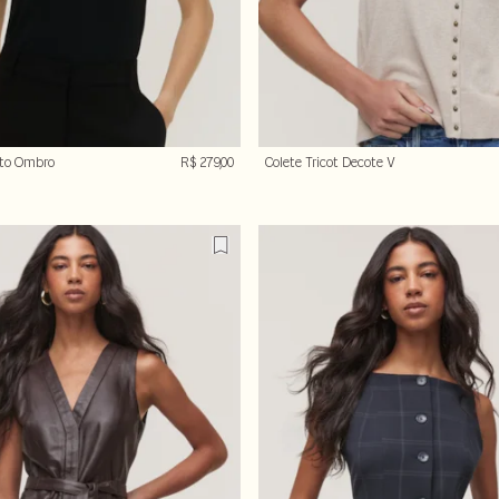
nto Ombro
R$ 279,00
Colete Tricot Decote V