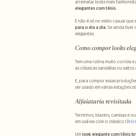
arrematar looks mais fashionist
elegantes com tênis
.
E não é só no estilo casual que
para o dia a dia
. Se ainda tive
elegantes.
Como compor looks eleg
Tem uma rotina muito corrida e 
as clássicas sandálias ou saltos 
E, para compor essas produções 
ser usado em várias estações 
Alfaiataria revisitada
Terninhos, blazers, camisas e o
em usá-las com o clássico
tênis
Um
look elegante com tênis b