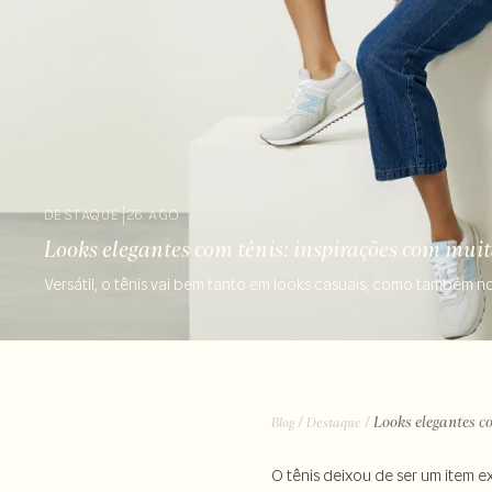
DESTAQUE
|
26 AGO
Looks elegantes com tênis: inspirações com muita
Versátil, o tênis vai bem tanto em looks casuais, como também 
/
/
Looks elegantes co
Blog
Destaque
O tênis deixou de ser um item 