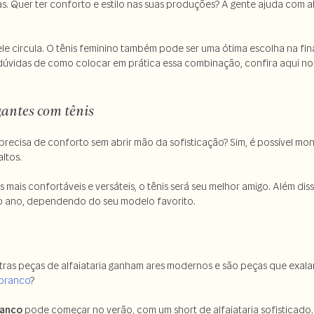
as. Quer ter conforto e estilo nas suas produções? A gente ajuda com 
 ele circula. O tênis feminino também pode ser uma ótima escolha na fi
r dúvidas de como colocar em prática essa combinação, confira aqui no
antes com tênis
precisa de conforto sem abrir mão da sofisticação? Sim, é possível mo
altos.
mais confortáveis e versáteis, o tênis será seu melhor amigo. Além diss
do ano, dependendo do seu modelo favorito.
utras peças de alfaiataria ganham ares modernos e são peças que exala
 branco
?
ranco
pode começar no verão, com um short de alfaiataria sofisticado