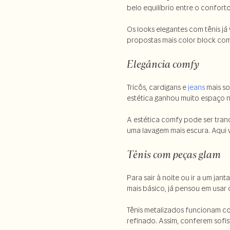
belo equilíbrio entre o confort
Os looks elegantes com tênis já
propostas mais color block com
Elegância comfy
Tricôs, cardigans e
jeans
mais so
estética ganhou muito espaço na
A estética comfy pode ser tra
uma lavagem mais escura. Aqui v
Tênis com peças glam
Para sair à noite ou ir a um jan
mais básico, já pensou em usar
Tênis metalizados funcionam co
refinado. Assim, conferem sofis