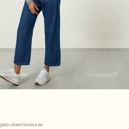
ubra como usar!
5 min de leitura
|
alçado-chave na hora de