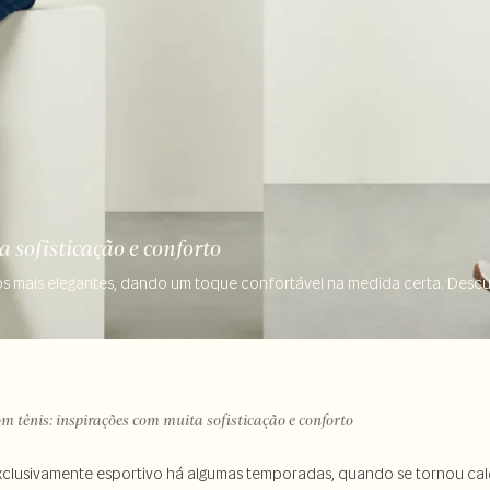
 sofisticação e conforto
nos mais elegantes, dando um toque confortável na medida certa. Desc
m tênis: inspirações com muita sofisticação e conforto
exclusivamente esportivo há algumas temporadas, quando se tornou c