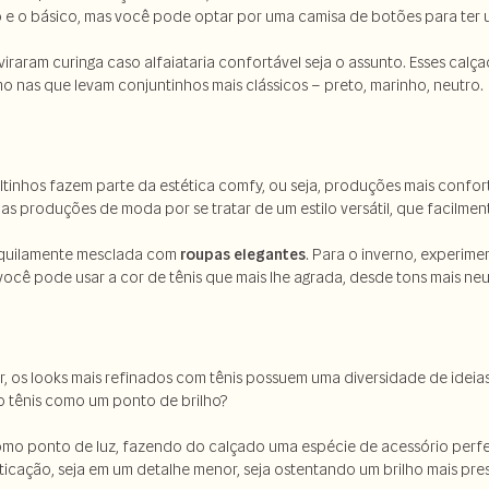
o e o básico, mas você pode optar por uma camisa de botões para ter u
 viraram curinga caso alfaiataria confortável seja o assunto. Esses cal
o nas que levam conjuntinhos mais clássicos – preto, marinho, neutro.
ltinhos fazem parte da estética comfy, ou seja, produções mais confortá
s produções de moda por se tratar de um estilo versátil, que facilment
nquilamente mesclada com
roupas elegantes
. Para o inverno, experime
ocê pode usar a cor de tênis que mais lhe agrada, desde tons mais neut
tar, os looks mais refinados com tênis possuem uma diversidade de ideia
 o tênis como um ponto de brilho?
mo ponto de luz, fazendo do calçado uma espécie de acessório perfeit
ticação, seja em um detalhe menor, seja ostentando um brilho mais pre