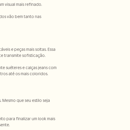
m visual mais refinado.
çados vão bem tanto nas
veis e peças mais soltas. Essa
e transmite sofisticação.
nte suéteres e calças jeans com
ros até os mais coloridos.
s. Mesmo que seu estilo seja
o para finalizar um look mais
sente.