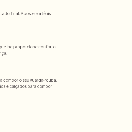
ltado final. Aposte em tênis
 que lhe proporcione conforto
nça.
ara compor o seu guarda-roupa.
órios e calçados para compor