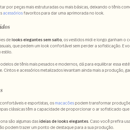
r por peças mais estruturadas ou mais básicas, deixando o tênis como 
us
acessórios
favoritos para dar uma aprimorada no look.
tidos
ões de
looks elegantes sem salto
, os vestidos midi e longo ganham o 
casuais, que pedem um look confortável sem perder a sofisticação. E v
estilo.
odelos de tênis mais pesados e modernos, dá para equilibrar essa esté
e. Cintos e acessórios metalizados levantam ainda mais a produção, g
s
confortáveis e esportistas, os
macacões
podem transformar produções
mpas clássicas têm a capacidade de proporcionar o ar sofisticado que
lona são algumas das
ideias de looks elegantes
. Caso você prefira usa
ão podem trazer um ponto de destaque para a sua produção.