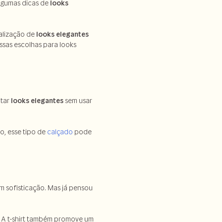
algumas dicas de
looks
nalização de
looks elegantes
ssas escolhas para looks
ntar
looks elegantes
sem usar
o, esse tipo de
calçado
pode
m sofisticação. Mas já pensou
. A t-shirt também promove um