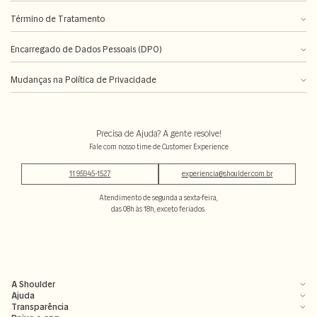
Término de Tratamento
Encarregado de Dados Pessoais (DPO)
Mudanças na Política de Privacidade
Precisa de Ajuda? A gente resolve!
Fale com nosso time de Customer Experience
11 95945-1527
experiencia@shoulder.com.br
Atendimento de segunda a sexta-feira,
das 08h às 18h, exceto feriados.
A Shoulder
Ajuda
Transparência