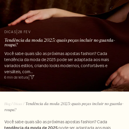
DICAS
|
28 FEV
Tendência da moda 2025: quais peças incluir no guarda-
roupa?
Você sabe quais são as próximas apostas fashion? Cada
tendência da moda de 2025 pode ser adaptada aos mais
variados estilos, criando looks modernos, confortáveis e
versáteis, com...
6 min de leitura
|
/
/
Tendência da moda 2025: quais peças incluir no guarda-
Blog
Dicas
roupa?
Você sabe quais são as próximas apostas fashion? Cada
tendência da moda de 2025
pode ser adaptada aos mais