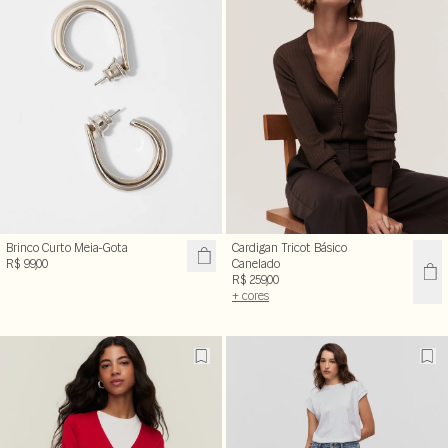
Brinco Curto Meia-Gota
Cardigan Tricot Básico
R$ 99,00
Canelado
R$ 259,00
+ cores