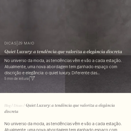
DICAS
|
29 MAIO
Quiet Luxury: a tendência que valoriza a elegância discreta
No universo da moda, as tendências vêm e vão a cada estação.
Atualmente, uma nova abordagem tem ganhado espaço com
discrição e elegância: o quiet luxury. Diferente das...
5 min de leitura
|
/
/
Quiet Luxury: a tendência que valoriza a elegância
Blog
Dicas
discreta
No universo da moda, as tendências vêm e vão a cada estação.
Atualmente, uma nova abordagem tem ganhado espaço com