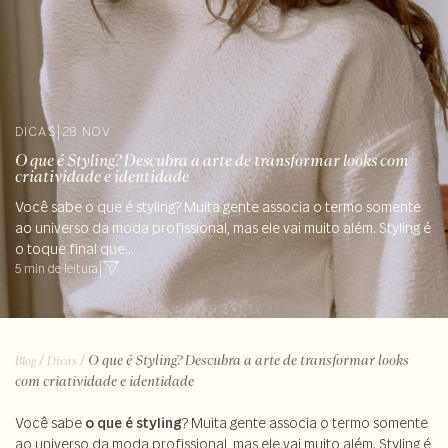
DICAS
|
28 NOV
O que é Styling? Descubra a arte de transformar looks com
criatividade e identidade
Você sabe o que é styling? Muita gente associa o termo somente
ao universo da moda profissional, mas ele vai muito além. Styling é
o toque final que...
5 min de leitura
|
/
/
O que é Styling? Descubra a arte de transformar looks
Blog
Dicas
com criatividade e identidade
Você sabe
o que é styling
? Muita gente associa o termo somente
ao universo da moda profissional, mas ele vai muito além. Styling é