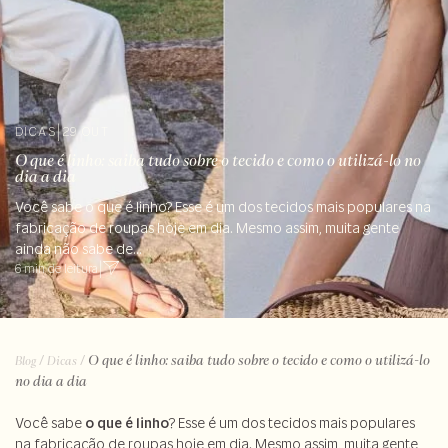
DICAS
|
29 OUT
O que é linho: saiba tudo sobre o tecido e como o utilizá-lo no
dia a dia
Você sabe o que é linho? Esse é um dos tecidos mais populares na
fabricação de roupas hoje em dia. Mesmo assim, muita gente
ainda não sabe de...
6 min de leitura
|
/
/
O que é linho: saiba tudo sobre o tecido e como o utilizá-lo
Blog
Dicas
no dia a dia
Você sabe
o que é linho
? Esse é um dos tecidos mais populares
na fabricação de roupas hoje em dia. Mesmo assim, muita gente