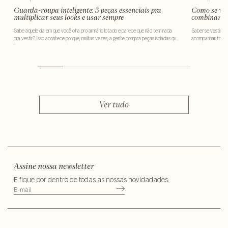
Guarda-roupa inteligente: 5 peças essenciais pra
Como se ves
multiplicar seus looks e usar sempre
combinam 
Sabe aquele dia em que você olha pro armário lotado e parece que não tem nada
Saber se vestir b
pra vestir? Isso acontece porque, muitas vezes, a gente compra peças isoladas que
acompanhar todas 
não conversam entre si. A boa notícia é que existe uma forma de evitar esse
fazer escolhas qu
problema e tornar suas escolhas muito mais práticas no dia a […]
você se sentir con
Ver tudo
Assine nossa newsletter
E fique por dentro de todas as nossas novidadades.