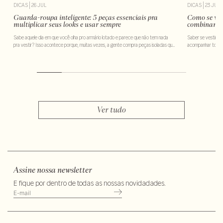
DICAS
|
26 JUL
DICAS
|
23 JUL
Guarda-roupa inteligente: 5 peças essenciais pra
Como se ves
multiplicar seus looks e usar sempre
combinam 
Sabe aquele dia em que você olha pro armário lotado e parece que não tem nada
Saber se vestir b
pra vestir? Isso acontece porque, muitas vezes, a gente compra peças isoladas que
acompanhar todas 
não conversam entre si. A boa notícia é que existe uma forma de evitar esse
fazer escolhas qu
problema e tornar suas escolhas muito mais práticas no dia a […]
você se sentir con
Ver tudo
Assine nossa newsletter
E fique por dentro de todas as nossas novidadades.