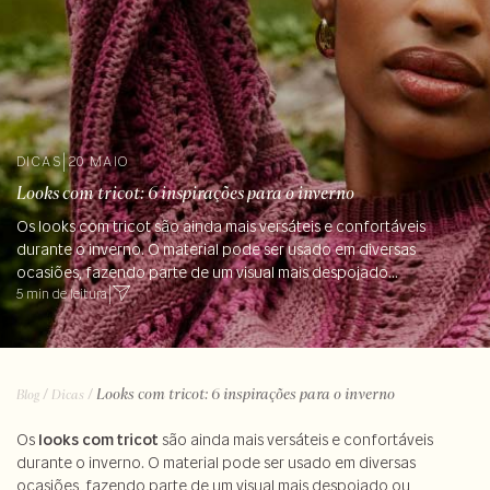
DICAS
|
20 MAIO
Looks com tricot: 6 inspirações para o inverno
Os looks com tricot são ainda mais versáteis e confortáveis
durante o inverno. O material pode ser usado em diversas
ocasiões, fazendo parte de um visual mais despojado...
5 min de leitura
|
/
/
Looks com tricot: 6 inspirações para o inverno
Blog
Dicas
Os
looks com tricot
são ainda mais versáteis e confortáveis
durante o inverno. O material pode ser usado em diversas
ocasiões, fazendo parte de um visual mais despojado ou