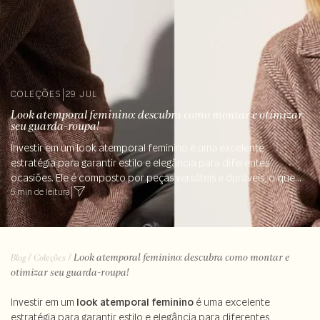
COLEÇÕES
|
29 JUL
Look atemporal feminino: descubra como montar e otimizar
seu guarda-roupa!
Investir em um look atemporal feminino é uma excelente
estratégia para garantir estilo e elegância para diferentes
ocasiões. Ele é composto por peças versáteis e duráveis, o que...
5 min de leitura
|
/
/
Look atemporal feminino: descubra como montar e
Blog
Coleções
otimizar seu guarda-roupa!
Investir em um
look atemporal feminino
é uma excelente
estratégia para garantir estilo e elegância para diferentes