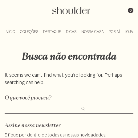
Blog Shoulder
INÍCIO
COLEÇÕES
DESTAQUE
DICAS
NOSSA CASA
POR AÍ
LOJA DI
Skip
to
Busca não encontrada
content
It seems we can’t find what you’re looking for. Perhaps
searching can help.
O que você procura?
Pesquisar
Assine nossa newsletter
E fique por dentro de todas as nossas novidadades.