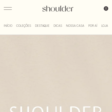
Blog Shoulder
INÍCIO
COLEÇÕES
DESTAQUE
DICAS
NOSSA CASA
POR AÍ
LOJA DI
Skip
to
content