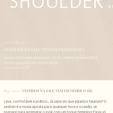
DICAS
|
30 JUL
VESTIDOS NA SALE: VEM ESCOLHER O SEU
A peça única mais amada por vocês chegou na nossa SALE.
Clique aqui para ver nossas dicas!
1 min de leitura
|
/
/
VESTIDOS NA SALE: VEM ESCOLHER O SEU
Blog
Dicas
Leve, confortável e prático… já sabe do que estamos falando? O
vestido é a nossa aposta para qualquer hora e ocasião, se
prepare para arrematar o look com um toque feminino! Espia só