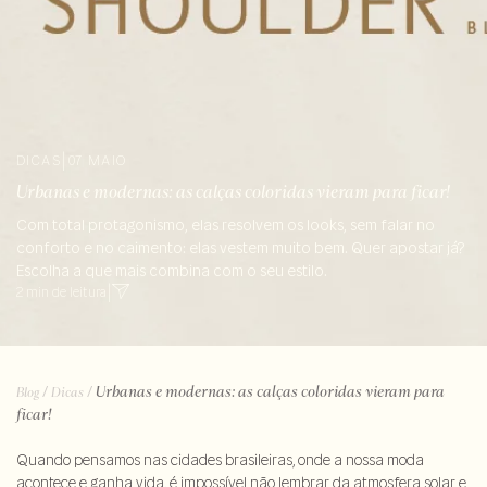
DICAS
|
07 MAIO
Urbanas e modernas: as calças coloridas vieram para ficar!
Com total protagonismo, elas resolvem os looks, sem falar no
conforto e no caimento: elas vestem muito bem. Quer apostar já?
Escolha a que mais combina com o seu estilo.
2 min de leitura
|
/
/
Urbanas e modernas: as calças coloridas vieram para
Blog
Dicas
ficar!
Quando pensamos nas cidades brasileiras, onde a nossa moda
acontece e ganha vida, é impossível não lembrar da atmosfera solar e