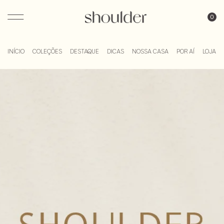
Blog Shoulder
INÍCIO
COLEÇÕES
DESTAQUE
DICAS
NOSSA CASA
POR AÍ
LOJA DI
Skip
to
content