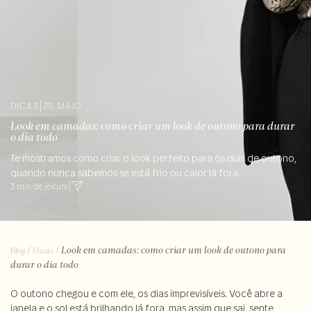
DICAS
|
29 MAIO
Look em camadas: como criar um look de outono para durar
o dia todo
Te mostramos como criar o look perfeito para os dias de outono,
quando nunca sabemos se está frio ou calor lá fora.
3 min de leitura
|
/
/
Look em camadas: como criar um look de outono para
Blog
Dicas
durar o dia todo
O outono chegou e com ele, os dias imprevisíveis. Você abre a
janela e o sol está brilhando lá fora, mas assim que sai, sente