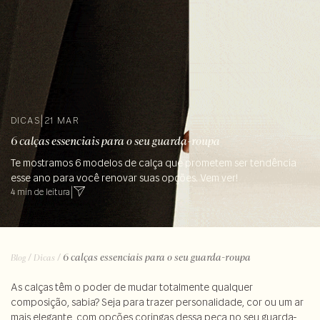
DICAS
|
21 MAR
6 calças essenciais para o seu guarda-roupa
Te mostramos 6 modelos de calça que prometem ser tendência
esse ano para você renovar suas opções. Vem ver!
4 min de leitura
|
/
/
6 calças essenciais para o seu guarda-roupa
Blog
Dicas
As calças têm o poder de mudar totalmente qualquer
composição, sabia?
Seja para trazer personalidade, cor ou um ar
mais elegante, com opções coringas dessa peça no seu guarda-