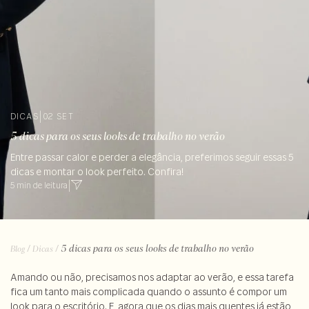
DICAS
|
02 SET
5 dicas para os seus looks de trabalho no verão
Entre passar calor e perder a elegância, preferimos seguir essas 5
dicas e montar o look perfeito. Confira!
5 min de leitura
|
/
/
5 dicas para os seus looks de trabalho no verão
Blog
Dicas
Amando ou não, precisamos nos adaptar ao verão, e essa tarefa
fica um tanto mais complicada quando o assunto é compor um
look para o escritório. E, agora que os dias mais quentes já estão