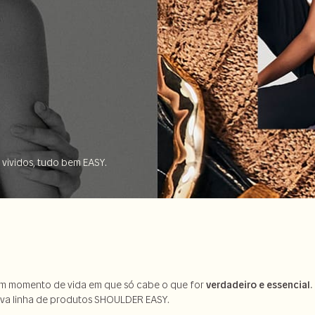
 vividos, tudo bem EASY.
um momento de vida em que só cabe o que for
verdadeiro e essencial.
ova linha de produtos SHOULDER EASY.