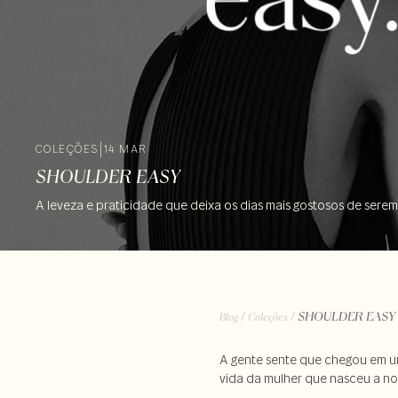
COLEÇÕES
|
14 MAR
SHOULDER EASY
A leveza e praticidade que deixa os dias mais gostosos de serem
/
/
SHOULDER EASY
Blog
Coleções
A gente sente que chegou em 
vida da mulher que nasceu a n