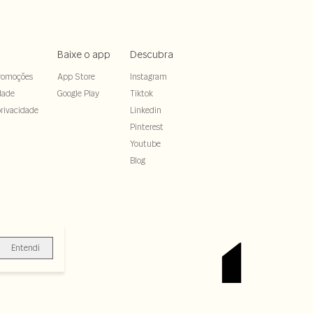
Baixe o app
Descubra
romoções
App Store
Instagram
dade
Google Play
Tiktok
rivacidade
Linkedin
Pinterest
Youtube
Blog
Entendi