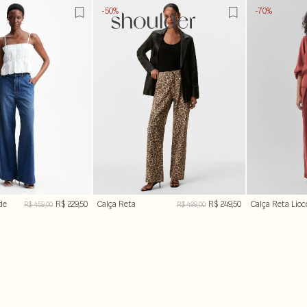
-50%
-70%
de
R$ 229,50
Calça Reta
R$ 249,50
Calça Reta Lioc
R$ 459,00
R$ 499,00
Estampada
Pregas