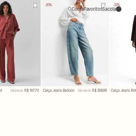
-20%
-32%
Conta
Favoritos
Sacola
0
el
R$ 167,70
Calça Jeans Balloon
R$ 399,99
Calça Jeans Re
R$ 559,00
R$ 499,00
Cinto