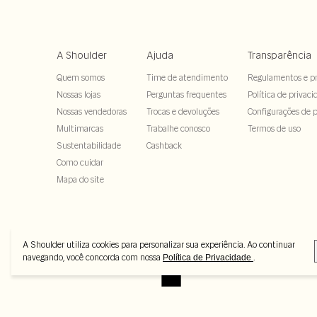
A Shoulder
Ajuda
Transparência
Quem somos
Time de atendimento
Regulamentos e p
Nossas lojas
Perguntas frequentes
Política de privaci
Nossas vendedoras
Trocas e devoluções
Configurações de p
Multimarcas
Trabalhe conosco
Termos de uso
Sustentabilidade
Cashback
Como cuidar
Mapa do site
A Shoulder utiliza cookies para personalizar sua experiência. Ao continuar
navegando, você concorda com nossa
.
Política de Privacidade