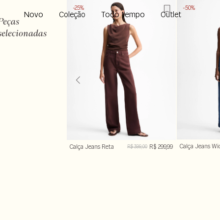
-25%
-50%
Novo
Todo tempo
Coleção
Outlet
Peças
selecionadas
Calça Jeans Wi
Calça Jeans Reta
R$ 299,99
R$ 399,00
Alfaiatada
Five Pocket