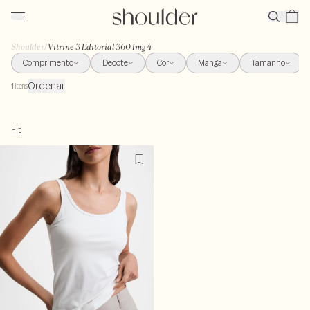
Shoulder
/
Vitrine 3 Editorial 360 Img 4
Comprimento
Decote
Cor
Manga
Tamanho
Ordenar
1
itens
Fit