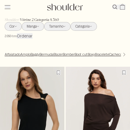
Shoulder
/
Vitrine 2 Categoria 4 360
Cor
Manga
Tamanho
Categoria
Ordenar
2.050
itens
Alfaiatado
Amplo
Baggy
Bermuda
Blazer
Bomber
Boot cut
Boxy
Bracelete
Cachecoeur
C