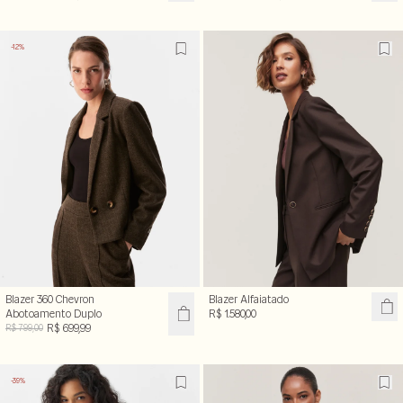
-12%
Blazer 360 Chevron
Blazer Alfaiatado
Abotoamento Duplo
R$ 1.580,00
R$ 699,99
R$ 799,00
-39%