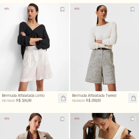
-59%
-50%
Bermuda Alfaiatada Linho
Bermuda Alfaiatada Tweed
R$ 324,99
R$ 299,50
R$ 799,00
R$ 599,00
-50%
-50%