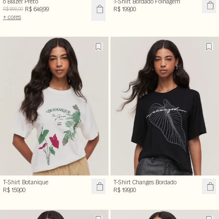
o Blazer Preto
T-Shirt Bordado Folhagem
R$ 649,99
R$ 199,00
R$ 899,00
+ cores
T-Shirt Botanique
T-Shirt Changes Bordado
R$ 159,00
R$ 199,00