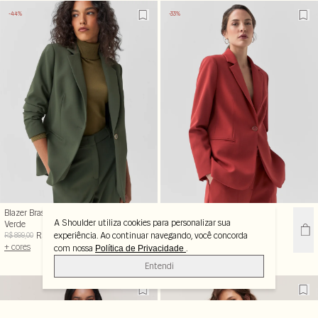
-44%
-33%
Blazer Brasília Alfaiatado
Blazer Brasília Alfaiatado
A Shoulder utiliza cookies para personalizar sua
Verde
Vermelho
R$ 499,99
R$ 599,99
experiência. Ao continuar navegando, você concorda
R$ 899,00
R$ 899,00
+ cores
+ cores
com nossa
.
Política de Privacidade
Entendi