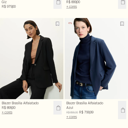
Giz
R$ 899,00
R$ 979,00
+ cores
-11%
Blazer Brasília Alfaiatado
Blazer Brasília Alfaiatado
R$ 899,00
Azul
+ cores
R$ 799,99
R$ 899,00
+ cores