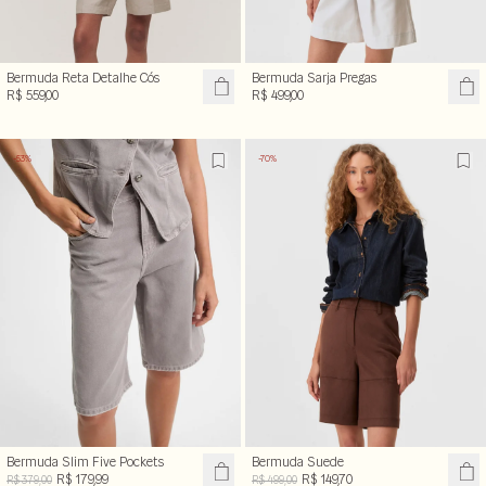
Bermuda Reta Detalhe Cós
Bermuda Sarja Pregas
R$ 559,00
R$ 499,00
-53%
-70%
Bermuda Slim Five Pockets
Bermuda Suede
R$ 179,99
R$ 149,70
R$ 379,00
R$ 499,00