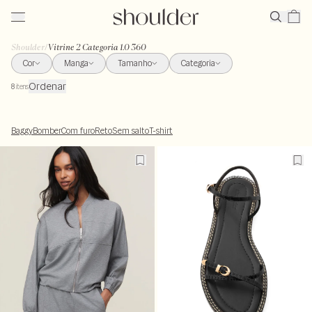
Shoulder
/
Vitrine 2 Categoria 1.0 360
Cor
Manga
Tamanho
Categoria
Ordenar
8
itens
Baggy
Bomber
Com furo
Reto
Sem salto
T-shirt