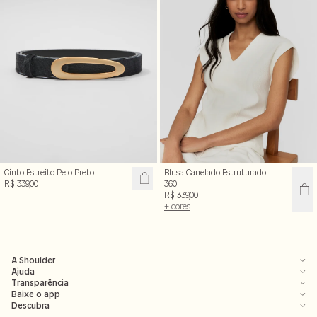
Cinto Estreito Pelo Preto
Blusa Canelado Estruturado
R$ 339,00
360
R$ 339,00
+ cores
A Shoulder
Ajuda
Transparência
Baixe o app
Descubra