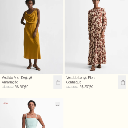
Vestido Midi Degagê
Vestido Longo Floral
Amarração
Conhaque
R$ 269,70
R$ 239,70
R$ 899,00
R$ 799,00
-70%