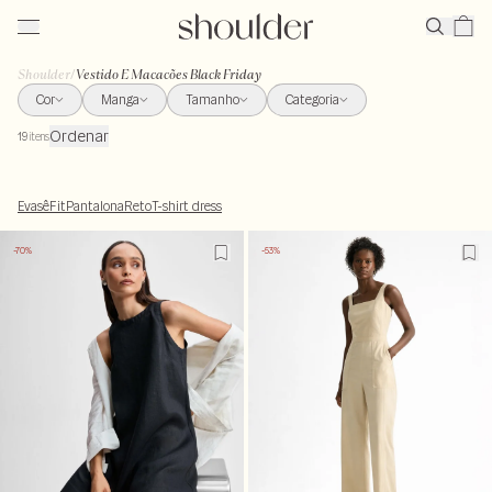
Shoulder
/
Vestido E Macacões Black Friday
Cor
Manga
Tamanho
Categoria
Ordenar
19
itens
Evasê
Fit
Pantalona
Reto
T-shirt dress
-70%
-53%