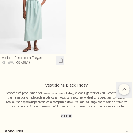
Vestido Busto com Pregas
R$ 239,70
R$ 799,00
Vestido na Black Friday
Se você está procurando por
, veio ao lugar certo! Aqui, você tem acesso
vestido na black friday
a uma ampla variedade de modelos estilosos para escolher o ideal para o seu guarda-roupa.
São muitas opções disponíveis, com comprimento curto, midi ou longo, assim como diferentes
tipos de decote. Achou interessante? Então, confira o que entra em promoção e aproveite!
Ver mais
Modelos de vestidos na Black Friday
Que tal aproveitar a temporada de preços baixos para transformar seu visual? No nosso site,
você navega entre diferentes tipos de
, garantindo estilo, qualidade e
roupas na black friday
A Shoulder