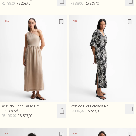
R$ 239,70
R$ 239,70
R$ 799,00
R$ 799,00
-70%
-70%
Vestido Linho Evasê Um
Vestido Flor Bordada Pb
Ombro Só
R$ 357,00
R$ 1.190,00
R$ 387,00
R$ 1.290,00
-70%
-70%