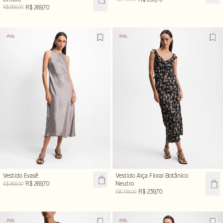
R$ 269,70
R$ 899,00
-70%
-70%
Vestido Evasê
Vestido Alça Floral Botânico
R$ 269,70
Neutro
R$ 899,00
R$ 239,70
R$ 799,00
-70%
-70%