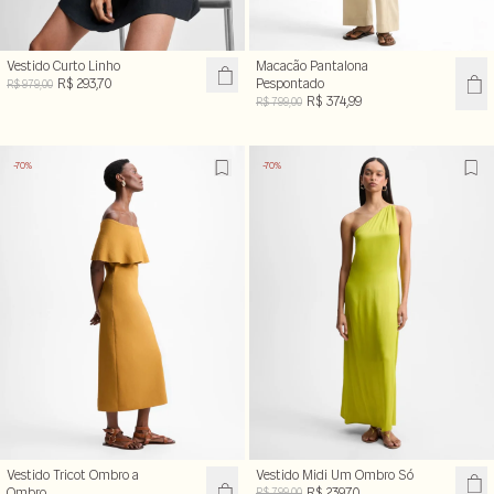
Vestido Curto Linho
Macacão Pantalona
R$ 293,70
Pespontado
R$ 979,00
R$ 374,99
R$ 799,00
-70%
-70%
Vestido Tricot Ombro a
Vestido Midi Um Ombro Só
Ombro
R$ 239,70
R$ 799,00