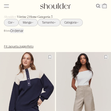
Shoulder
/
Vitrine 2 Home Categoria 3
Cor
Manga
Tamanho
Categoria
Ordenar
8
itens
Fit
Jaqueta
Jogger
Reto