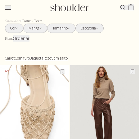
Shoulder
/
Couro - Teste
Cor
Manga
Tamanho
Categoria
Ordenar
8
itens
Carrot
Com furo
Jaqueta
Reto
Sem salto
-50%