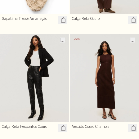
Sapatilha Tressê Amarração
Calça Reta Couro
-40%
Calça Reta Pespontos Couro
Vestido Couro Chamois