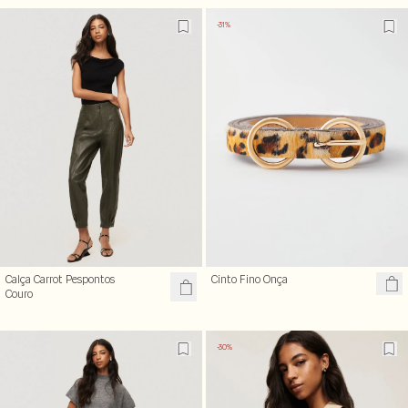
-31%
Calça Carrot Pespontos
Cinto Fino Onça
Couro
-30%