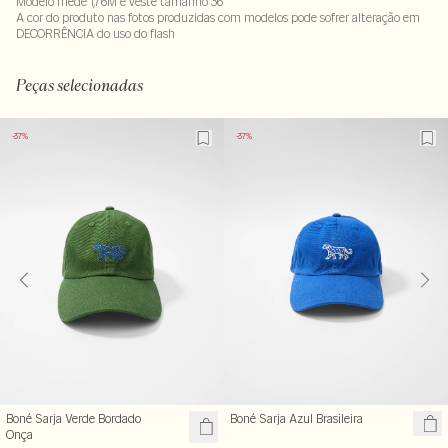
Modelo mede 1,76M e veste tamanho 36
A cor do produto nas fotos produzidas com modelos pode sofrer alteração em
DECORRÊNCIA do uso do flash
100% papel
LAVX-ALVX-SECX-SECV1-PASX-LIMX
Peças selecionadas
-37%
-37%
Boné Sarja Verde Bordado
Boné Sarja Azul Brasileira
Onça