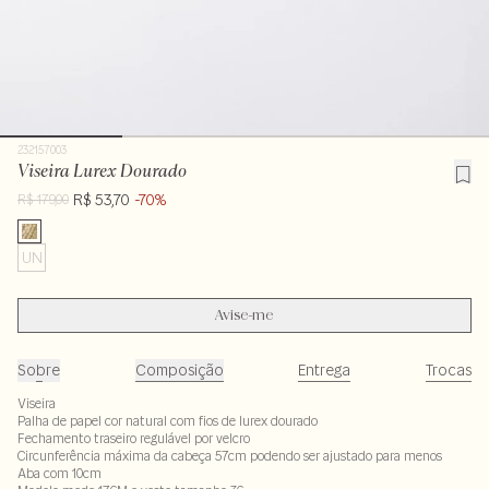
232157003
Viseira Lurex Dourado
R$ 53,70
-70%
R$ 179,00
UN
Avise-me
Sobre
Composição
Entrega
Trocas
Viseira
Palha de papel cor natural com fios de lurex dourado
Fechamento traseiro regulável por velcro
Circunferência máxima da cabeça 57cm podendo ser ajustado para menos
Aba com 10cm