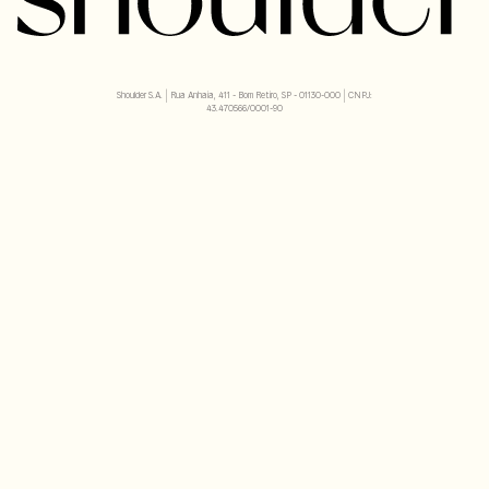
Shoulder S.A. | Rua Anhaia, 411 - Bom Retiro, SP - 01130-000 | CNPJ:
43.470566/0001-90