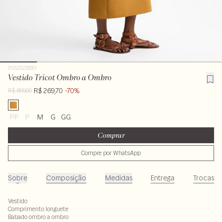
012523229001
Vestido Tricot Ombro a Ombro
R$ 269,70
-70%
R$ 899,00
PP
P
M
G
GG
Comprar
Compre por WhatsApp
Sobre
Composição
Medidas
Entrega
Trocas
Vestido
Comprimento longuete
Babado ombro a ombro