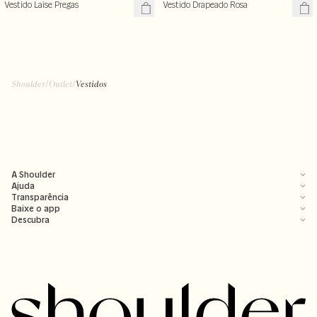
Vestido Laise Pregas
Vestido Drapeado Rosa
Shoulder
/
Outlet
/
Vestidos
A Shoulder
Ajuda
Transparência
Baixe o app
Descubra