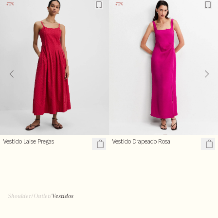
-70%
-70%
Vestido Laise Pregas
Vestido Drapeado Rosa
R$ 269,70
R$ 357,00
R$ 899,00
R$ 1.190,00
Shoulder
/
Outlet
/
Vestidos