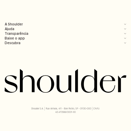
A Shoulder
Ajuda
Transparência
Baixe o app
Descubra
Shoulder S.A. | Rua Anhaia, 411 - Bom Retiro, SP - 01130-000 | CNPJ:
43.470566/0001-90