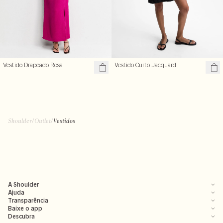
Vestido Drapeado Rosa
Vestido Curto Jacquard
Shoulder
/
Outlet
/
Vestidos
A Shoulder
Ajuda
Transparência
Baixe o app
Descubra