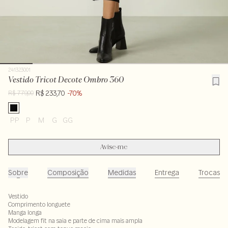
241323001
Vestido Tricot Decote Ombro 360
R$ 233,70
-70%
R$ 779,00
PP
P
M
G
GG
Avise-me
Sobre
Composição
Medidas
Entrega
Trocas
Vestido
Comprimento longuete
Manga longa
Modelagem fit na saia e parte de cima mais ampla