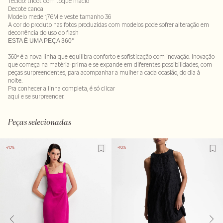
Tecido: tricot com toque macio
Decote canoa
Modelo mede 1,76M e veste tamanho 36
A cor do produto nas fotos produzidas com modelos pode sofrer alteração em
decorrência do uso do flash
ESTA É UMA PEÇA 360°
360º é a nova linha que equilibra conforto e sofisticação com inovação. Inovação
que começa na matéria-prima e se expande em diferentes possibilidades, com
peças surpreendentes, para acompanhar a mulher a cada ocasião, do dia à
noite.
Pra conhecer a linha completa, é só clicar
aqui
e se surpreender.
57% viscose : 23% poliamida - 17% poliester - 3% elastano
LAVM-ALVX-SECX-SECH1-PASX-LIMX-LIMWMS
Peças selecionadas
-70%
-70%