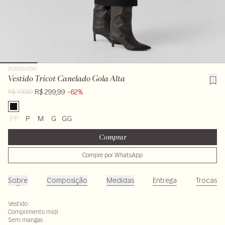
012613242001
Vestido Tricot Canelado Gola Alta
R$ 299,99
-62%
R$ 799,00
PP
P
M
G
GG
Comprar
Compre por WhatsApp
Sobre
Composição
Medidas
Entrega
Trocas
Vestido
Comprimento midi
Sem mangas