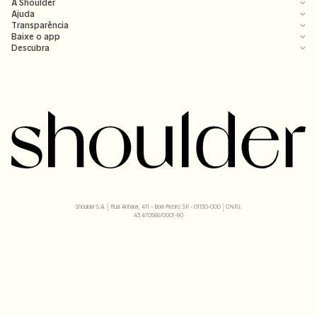
A Shoulder
Ajuda
Transparência
Baixe o app
Descubra
Shoulder S.A. | Rua Anhaia, 411 - Bom Retiro, SP - 01130-000 | CNPJ:
43.470566/0001-90