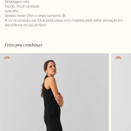
Modelagem reta
Tecido: Tricot canelado
Gola alta
Modelo mede 1,76m e veste tamanho 36
A cor do produto nas fotos produzidas com modelos pode sofrer alteração em
decorrência do uso do flash
Tecido 99% poliamida - 1% elastano
Feito pra combinar
-62%
-28%