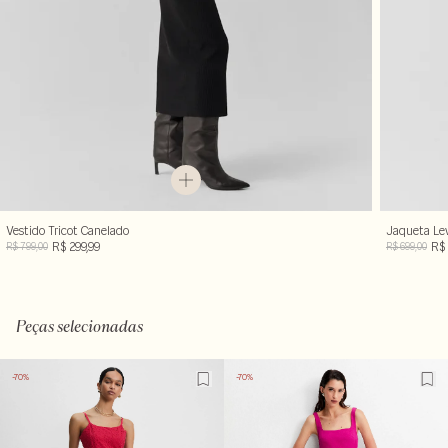
Vestido Tricot Canelado
Jaqueta Le
R$ 299,99
R$ 
R$ 799,00
R$ 699,00
Peças selecionadas
-70%
-70%