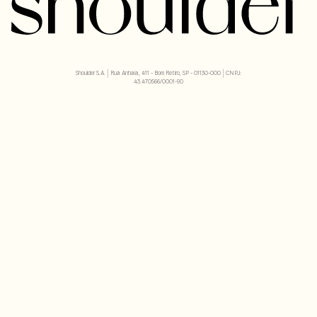
Shoulder S.A. | Rua Anhaia, 411 - Bom Retiro, SP - 01130-000 | CNPJ:
43.470566/0001-90