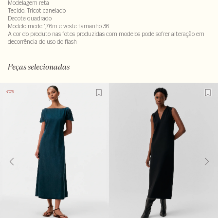
Modelagem reta
Tecido: Tricot canelado
Decote quadrado
Modelo mede 1,76m e veste tamanho 36
A cor do produto nas fotos produzidas com modelos pode sofrer alteração em
decorrência do uso do flash
Tecido 99% poliamida - 1% elastano
Peças selecionadas
-70%