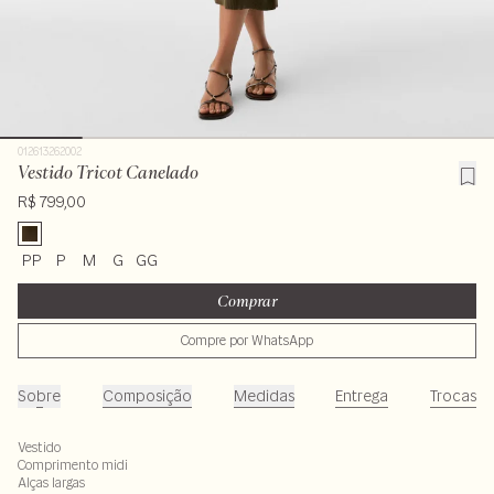
012613262002
Vestido Tricot Canelado
R$ 799,00
PP
P
M
G
GG
Comprar
Compre por WhatsApp
Sobre
Composição
Medidas
Entrega
Trocas
Vestido
Comprimento midi
Alças largas