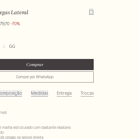
egas Lateral
79,70
-70%
G
GG
Comprar
Compre por WhatsApp
omposição
Medidas
Entrega
Trocas
midi
e malha estruturado com bastante elastano
do
de pregas na lateral direita