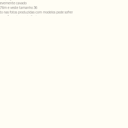
 levemente cavado
,76m e veste tamanho 36
to nas fotos produzidas com modelos pode sofrer
ecorrênca do uso do flash
éster - 5% elastano . Forro87% poliamida - 13% elastano
ECX-SECH1S-PASX-LIMX