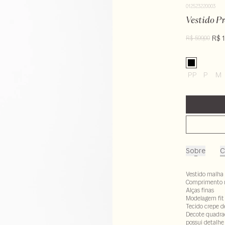
012523220003
Vestido Pr
R$ 1
R$ 599,00
PP
P
M
Sobre
C
Vestido malha
Comprimento 
Alças finas
Modelagem fit
Tecido crepe d
Decote quadra
possui detalhe 