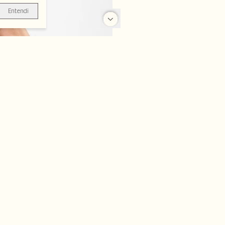
Entendi
-70%
-70%