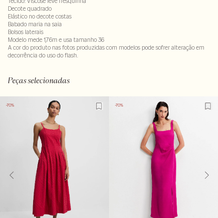
Tecido: Viscose leve fresquinha
Decote quadrado
Elástico no decote costas
Babado maria na saia
Bolsos laterais
Modelo mede 1,76m e usa tamanho 36
A cor do produto nas fotos produzidas com modelos pode sofrer alteração em
decorrência do uso do flash.
100% viscose
LAVM-ALVX-SECX-SECV2-PAS1-LIMP
Peças selecionadas
-70%
-70%