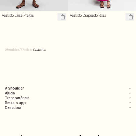
Vestido Laise Pregas
Vestido Drapeado Rosa
Shoulder
/
Outlet
/
Vestidos
A Shoulder
Ajuda
Transparência
Baixe o app
Descubra