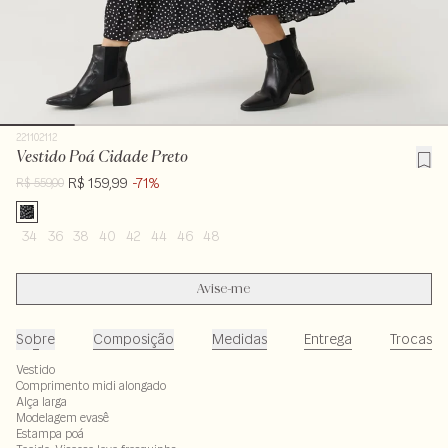
221102112
Vestido Poá Cidade Preto
R$ 159,99
-71%
R$ 559,00
34
36
38
40
42
44
46
48
Avise-me
Sobre
Composição
Medidas
Entrega
Trocas
Vestido
Comprimento midi alongado
Alça larga
Modelagem evasê
Estampa poá