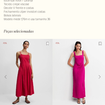
Estampa floral / Laranja
Tecido: crepe viscose
Decote V frente e costas
Fechamento zíper invisícel costas
Bolsos laterais
Modelo mede 1,76m e usa tamanho 36
LAVM-ALVX-SECX-SECV2-PAS2-LIMX-LIMWS
Peças selecionadas
-70%
-70%