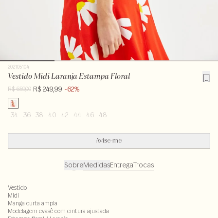
202105104
Vestido Midi Laranja Estampa Floral
R$ 249,99
-62%
R$ 659,00
34
36
38
40
42
44
46
48
Avise-me
Sobre
Medidas
Entrega
Trocas
Vestido
Midi
Manga curta ampla
Modelagem evasê com cintura ajustada