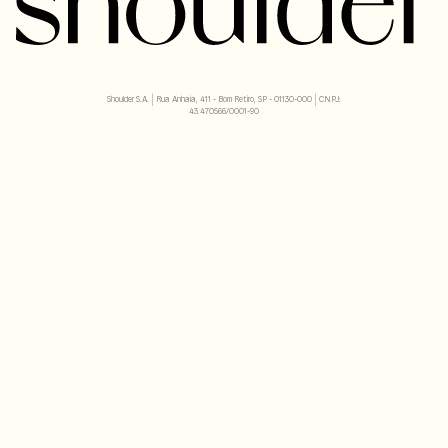
Shoulder S.A. | Rua Anhaia, 411 - Bom Retiro, SP - 01130-000 | CNPJ:
43.470566/0001-90