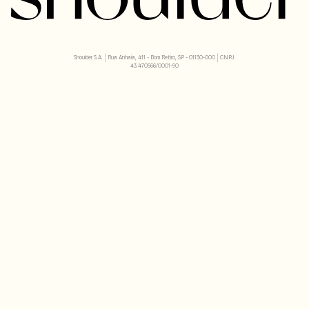
Shoulder S.A. | Rua Anhaia, 411 - Bom Retiro, SP - 01130-000 | CNPJ:
43.470566/0001-90