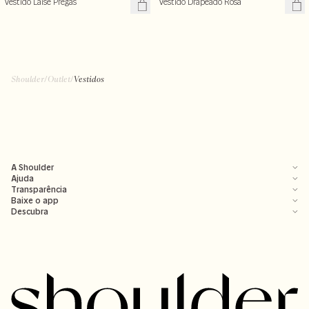
Vestido Laise Pregas
Vestido Drapeado Rosa
Shoulder
/
Outlet
/
Vestidos
A Shoulder
Ajuda
Transparência
Baixe o app
Descubra