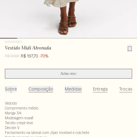
012511011007
Vestido Midi Alvorada
R$ 197,70
-70%
R$ 659,00
Avise-me
Sobre
Composição
Medidas
Entrega
Trocas
Vestido
Comprimento médio
Manga 3/4
Modelagem evasê
Tecido: crepe leve
Decote V
Fechamento na lateral com zíper invisível e colchete