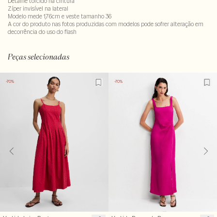
Detalhe torcido na cintura
Zíper invisível na lateral
Modelo mede 1,76cm e veste tamanho 36
A cor do produto nas fotos produzidas com modelos pode sofrer alteração em
decorrência do uso do flash
100% viscose . Forro: 100% viscose
LAVM-ALVX-SECX-SECH1-PAS1-LIMP
Peças selecionadas
-70%
-70%