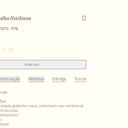
alha Retilínea
19,70
-70%
G
GG
Avise-me
omposição
Medidas
Entrega
Trocas
longo
ftan
crepada, geladinha, macia, confortável e seu caimento se
te ao corpo.
lorestamento
o
aterais