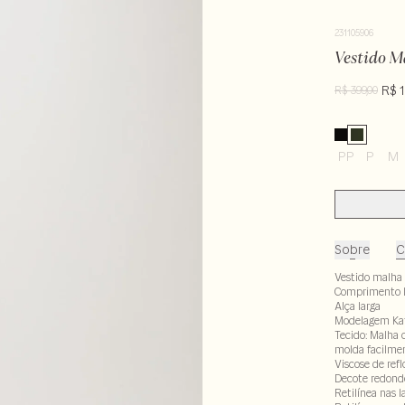
231105906
Vestido M
R$ 1
R$ 399,00
PP
P
M
Sobre
C
Vestido malha
Comprimento 
Alça larga
Modelagem Ka
Tecido: Malha 
molda facilmen
Viscose de ref
Decote redond
Retilínea nas l