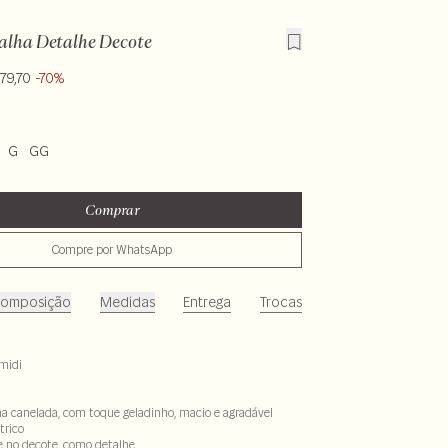
alha Detalhe Decote
79,70
-70%
G
GG
Comprar
Compre por WhatsApp
omposição
Medidas
Entrega
Trocas
midi
a canelada, com toque geladinho, macio e agradável
trico
e no decote, como detalhe