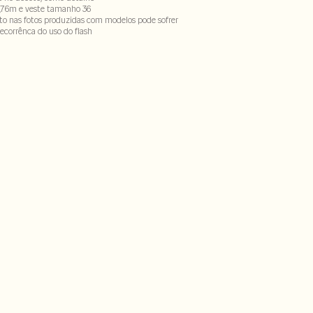
,76m e veste tamanho 36
to nas fotos produzidas com modelos pode sofrer
ecorrênca do uso do flash
al - 41% poliéster