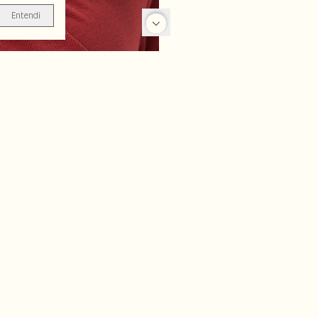
Entendi
-70%
-70%