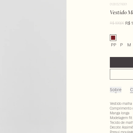
012613276001
Vestido M
R$ 1
R$ 599,00
PP
P
M
Sobre
C
Vestido malha
Comprimento 
Manga longa
Modelagem fit
Tecido de malh
Decote Assimé
Possui moulag