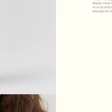
Modelo mede 1
A cor do produ
alteração em d
Tecido 59% mod