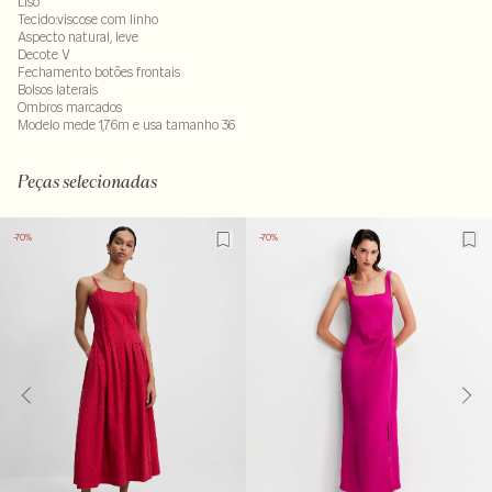
Liso
Tecido:viscose com linho
Aspecto natural, leve
Decote V
Fechamento botões frontais
Bolsos laterais
Ombros marcados
Modelo mede 1,76m e usa tamanho 36
Composição: 75% viscose - 25% linho . Forro : 100% viscose
LAV40-ALVX-SECX-SECV2-PAS2-LIMP
Peças selecionadas
-70%
-70%