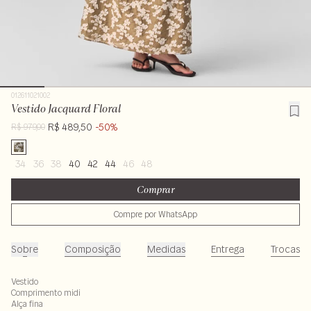
012611021002
Vestido Jacquard Floral
R$ 489,50
-50%
R$ 979,00
34
36
38
40
42
44
46
48
Comprar
Compre por WhatsApp
Sobre
Composição
Medidas
Entrega
Trocas
Vestido
Comprimento midi
Alça fina