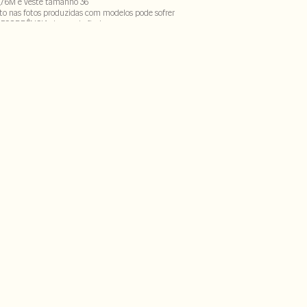
,76M e veste tamanho 36
to nas fotos produzidas com modelos pode sofrer
DECORRÊNCIA do uso do flash
ho - 45% algodão. Forro : 100% viscose
SECX-SECV1-PAS2-LIMX