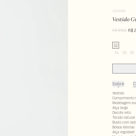
232103306
Vestido G
R$ 
R$ 699,00
34
36
38
Sobre
C
Vestido
Comprimento 
Modelagem ev
Alça larga
Decote reto
Tecido natural
Busto com las
Bolsos laterias
Alça regulável