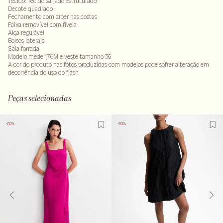
Tecido: Tecido sarjado estruturado
Decote quadrado
Fechamento com zíper nas costas
Faixa removível com fivela
Alça regulável
Bolsos laterais
Saia forrada
Modelo mede 1,76M e veste tamanho 36
A cor do produto nas fotos produzidas com modelos pode sofrer alteração em
decorrência do uso do flash
75% viscose : 15%poliester. Forro : 100%poliester
LAVM-ALVX-SECX-SECH1S-PAS1-LIMPS
Peças selecionadas
-70%
-70%