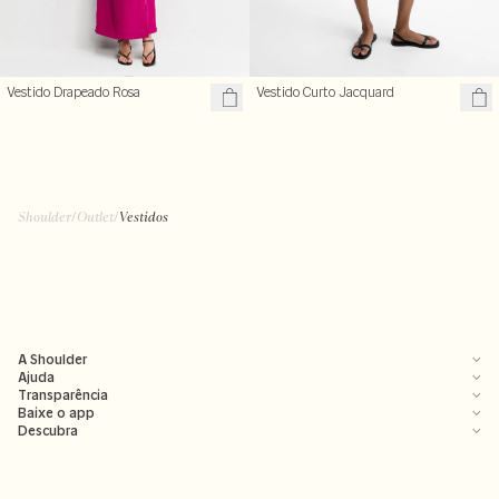
Vestido Drapeado Rosa
Vestido Curto Jacquard
Shoulder
/
Outlet
/
Vestidos
A Shoulder
Ajuda
Transparência
Baixe o app
Descubra