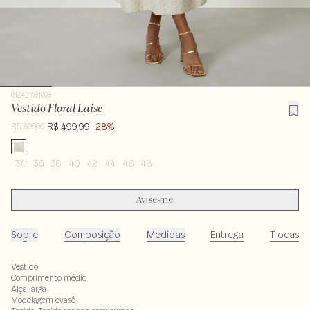
012421081008
Vestido Floral Laise
R$ 499,99
-28%
R$ 699,00
34
36
38
40
42
44
46
48
Avise-me
Sobre
Composição
Medidas
Entrega
Trocas
Vestido
Comprimento médio
Alça larga
Modelagem evasê