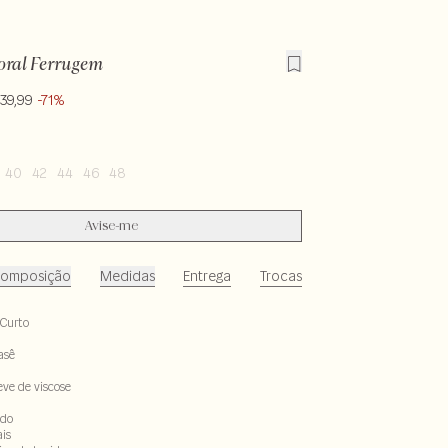
loral Ferrugem
139,99
-71%
40
42
44
46
48
Avise-me
omposição
Medidas
Entrega
Trocas
Curto
asê
eve de viscose
ado
ais