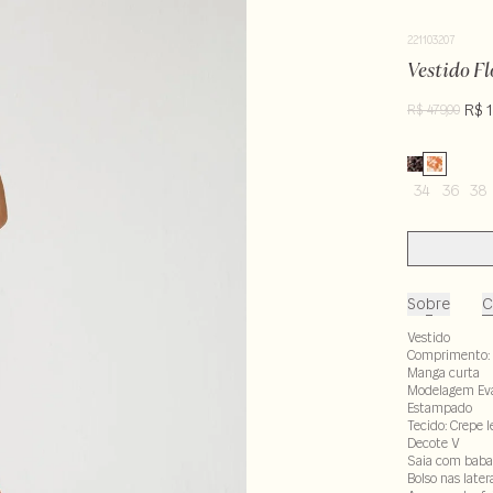
221103207
Vestido F
R$ 
R$ 479,00
34
36
38
Sobre
C
Vestido
Comprimento: 
Manga curta
Modelagem Ev
Estampado
Tecido: Crepe l
Decote V
Saia com bab
Bolso nas later