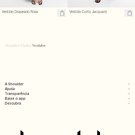
Vestido Drapeado Rosa
Vestido Curto Jacquard
Shoulder
/
Outlet
/
Vestidos
A Shoulder
Ajuda
Transparência
Baixe o app
Descubra