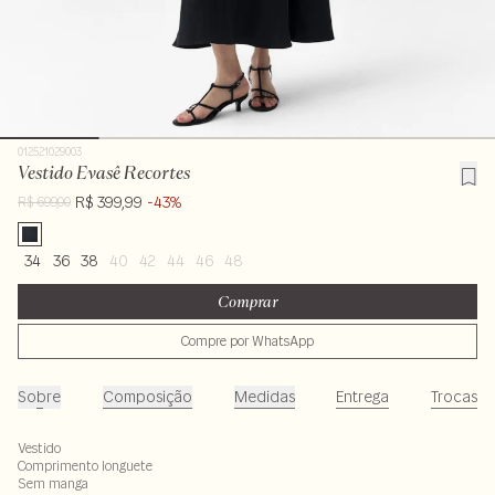
012521029003
Vestido Evasê Recortes
R$ 399,99
-43%
R$ 699,00
34
36
38
40
42
44
46
48
Comprar
Compre por WhatsApp
Sobre
Composição
Medidas
Entrega
Trocas
Vestido
Comprimento longuete
Sem manga