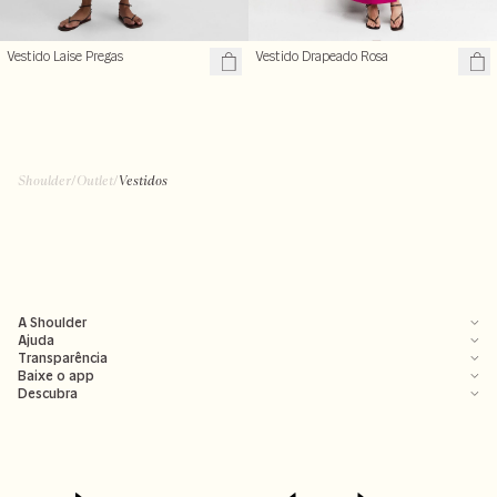
Vestido Laise Pregas
Vestido Drapeado Rosa
Shoulder
/
Outlet
/
Vestidos
A Shoulder
Ajuda
Transparência
Baixe o app
Descubra