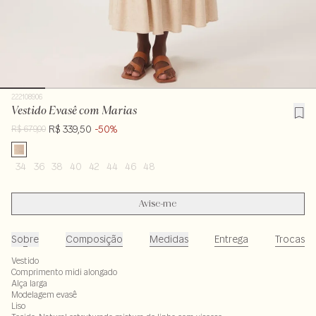
222108906
Vestido Evasê com Marias
R$ 339,50
-50%
R$ 679,00
34
36
38
40
42
44
46
48
Avise-me
Sobre
Composição
Medidas
Entrega
Trocas
Vestido
Comprimento midi alongado
Alça larga
Modelagem evasê
Liso