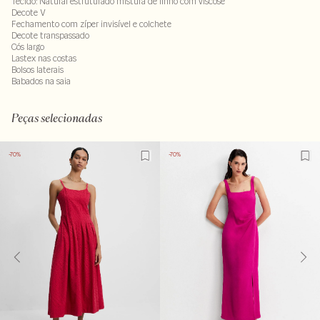
Tecido: Natural estruturado mistura de linho com viscose
Decote V
Fechamento com zíper invisível e colchete
Decote transpassado
Cós largo
Lastex nas costas
Bolsos laterais
Babados na saia
69% viscose : 28% linho - 3% elastano. Forro : 100% viscose
LAVM-ALVX-SECX-SECV1-PAS1-LIMPS
Peças selecionadas
-70%
-70%